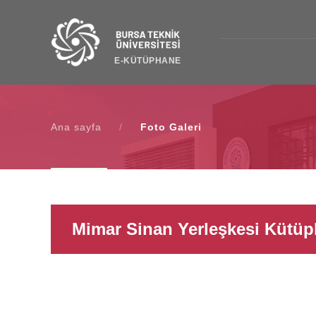
E-KÜTÜPHANE
Ana sayfa
/
Foto Galeri
Mimar Sinan Yerleşkesi Kütüp