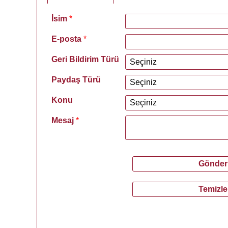
İsim
*
E-posta
*
Geri Bildirim Türü
Paydaş Türü
Konu
Mesaj
*
*